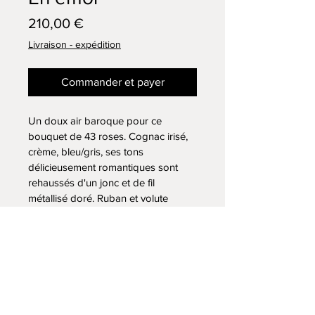
Prix
210,00 €
Livraison - expédition
Commander et payer
Un doux air baroque pour ce 
bouquet de 43 roses. Cognac irisé, 
crème, bleu/gris, ses tons 
délicieusement romantiques sont 
rehaussés d'un jonc et de fil 
métallisé doré. Ruban et volute 
viennent apporter leur touche pastel 
à son écrin irisé couleur cognac.
Hauteur : 27 cm
Largeur du bouquet : 15 cm
INSTAGRAM ELIA ET SES FLEURS